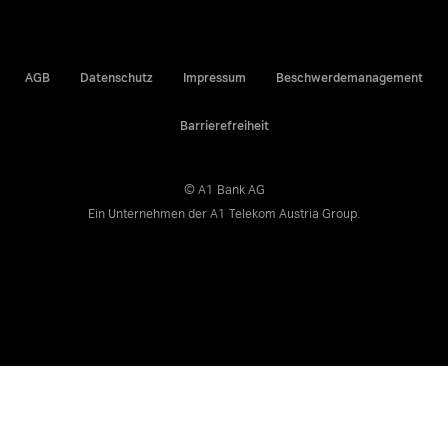
AGB
Datenschutz
Impressum
Beschwerdemanagement
Barrierefreiheit
© A1 Bank AG
Ein Unternehmen der
A1 Telekom Austria Group
.