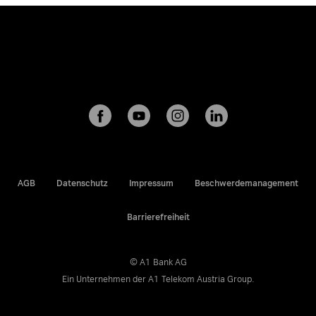
durchtrennt sein)
und
geben sie anschließend bei
einer
Sammelstelle für Elektrogeräte ab.
AGB
Datenschutz
Impressum
Beschwerdemanagement
Barrierefreiheit
© A1 Bank AG
Ein Unternehmen der
A1 Telekom Austria Group
.