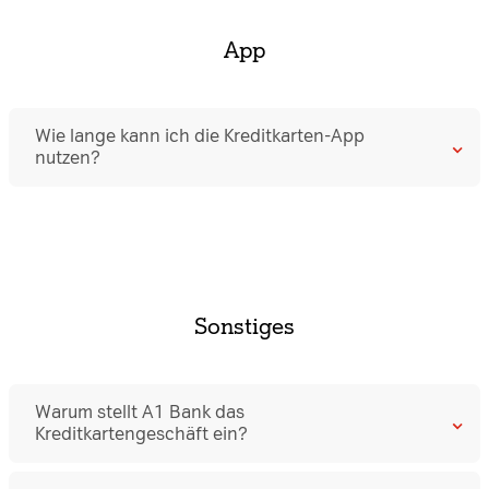
Apple iCloud
App
Wie lange kann ich die Kreditkarten-App
nutzen?
Die App ist noch bis Ende August 2025 aktiv. Bitte nutzen
Sie schon vorher die Zeit zum Herunterladen Ihrer
Abrechnungen.
Sonstiges
Warum stellt A1 Bank das
Kreditkartengeschäft ein?